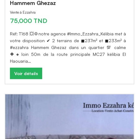
Hammem Ghezaz
Vente à Ezzahra
75,000 TND
Réf: T168 💥💢notre agence #Immo_Ezzahra_Kélibia met à
votre disposition ✔ 2 terrains de ◼237m² et ◼233m² à
#ezzahra Hammem Ghezaz dans un quartier 💯 calme
🔶🔸loin 50m de la route principale MC27 kélibia El
Haouaria…
Voir détails