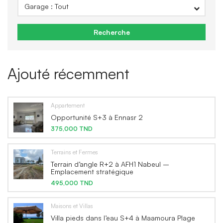
Recherche
Ajouté récemment
Appartement
Opportunité S+3 à Ennasr 2
375,000 TND
Terrains et Fermes
Terrain d’angle R+2 à AFH1 Nabeul –
Emplacement stratégique
495,000 TND
Maisons et Villas
Villa pieds dans l’eau S+4 à Maamoura Plage